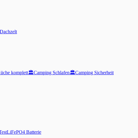
Dachzelt
üche komplett
🏛️
Camping Schlafen
🏛️
Camping Sicherheit
Test
LiFePO4 Batterie