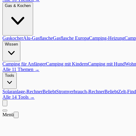
Gas & Kochen
Gaskocher
Alu-Gasflasche
Gasflasche Europa
Camping-Heizung
Campi
Wissen
Camping für Anfänger
Camping mit Kindern
Camping mit Hund
Wohnm
Alle 11 Themen
→
Tools
Solaranlage-Rechner
Beliebt
Stromverbrauch-Rechner
Beliebt
Zelt-Find
Alle 14 Tools
→
Menü