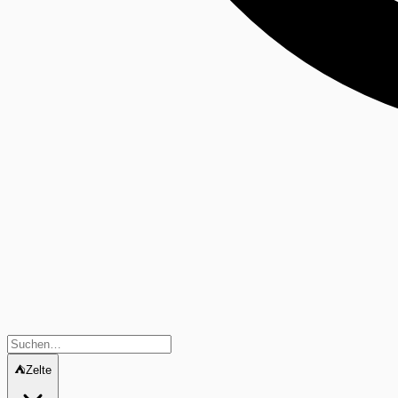
⛺
Zelte