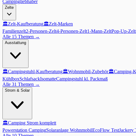
Campingliebhaber
Zelte
🏛️
Zelt-Kaufberatung
🏛️
Zelt-Marken
Familienzelt
2-Personen-Zelt
4-Personen-Zelt
1-Mann-Zelt
Pop-Up-Zelt
Alle 15 Themen
→
Ausstattung
🏛️
Campingstuhl-Kaufberatung
🏛️
Wohnmobil-Zubehör
🏛️
Camping-K
Kühlbox
Schlafsack
Isomatte
Campingstuhl kl. Packmaß
Alle 31 Themen
→
Strom & Solar
🏛️
Camping Strom komplett
Powerstation Camping
Solaranlage Wohnmobil
EcoFlow Test
Jackery 
Alle 10 Themen
→