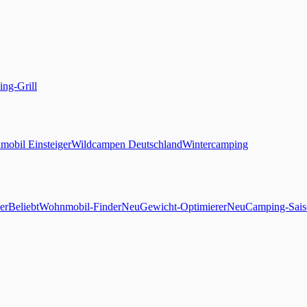
ng-Grill
obil Einsteiger
Wildcampen Deutschland
Wintercamping
er
Beliebt
Wohnmobil-Finder
Neu
Gewicht-Optimierer
Neu
Camping-Sais