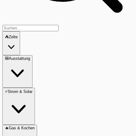
⛺
Zelte
🎒
Ausstattung
⚡
Strom & Solar
🔥
Gas & Kochen