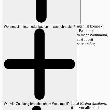
Es kommt auf deine Prioritäten an. Der Kastenwagen ist kompakt,
Wohnmobil mieten oder kaufen — was lohnt sich?
alltagstauglich und sparsam (9–12 L) — ideal für Paare und
Wochenendtrips. Der Teilintegrierte bietet deutlich mehr Wohnraum,
ein vollwertiges Bad und bis zu 4 Schlafplätze mit Hubbett —
besser für Familien und längere Urlaube. Dafür ist er größer,
schwerer und teurer im Unterhalt.
Bei weniger als 4–6 Wochen Nutzung pro Jahr ist Mieten günstiger.
Wie viel Zuladung brauche ich im Wohnmobil?
Ab ca. 8 Wochen pro Jahr lohnt sich der Kauf — vor allem bei