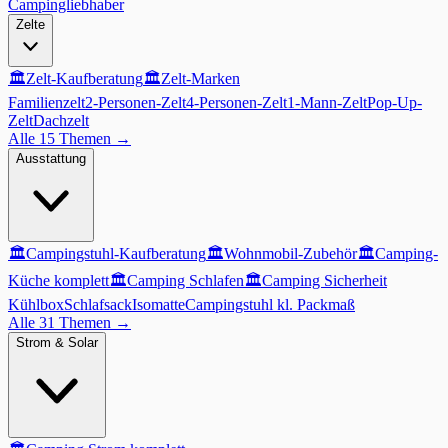
Campingliebhaber
Zelte
🏛️
Zelt-Kaufberatung
🏛️
Zelt-Marken
Familienzelt
2-Personen-Zelt
4-Personen-Zelt
1-Mann-Zelt
Pop-Up-
Zelt
Dachzelt
Alle 15 Themen
→
Ausstattung
🏛️
Campingstuhl-Kaufberatung
🏛️
Wohnmobil-Zubehör
🏛️
Camping-
Küche komplett
🏛️
Camping Schlafen
🏛️
Camping Sicherheit
Kühlbox
Schlafsack
Isomatte
Campingstuhl kl. Packmaß
Alle 31 Themen
→
Strom & Solar