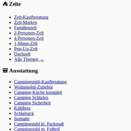
⛺
Zelte
Zelt-Kaufberatung
Zelt-Marken
Familienzelt
2-Personen-Zelt
4-Personen-Zelt
1-Mann-Zelt
Pop-Up-Zelt
Dachzelt
Alle Themen →
🎒
Ausstattung
Campingstuhl-Kaufberatung
Wohnmobil-Zubehör
Camping-Küche komplett
Camping Schlafen
Camping Sicherheit
Kühlbox
Schlafsack
Isomatte
Campingstuhl kl. Packmaß
Campingstuhl m. Fußteil