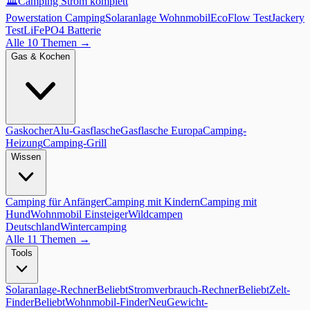
🏛️
Camping Strom komplett
Powerstation Camping
Solaranlage Wohnmobil
EcoFlow Test
Jackery
Test
LiFePO4 Batterie
Alle 10 Themen
→
Gas & Kochen
Gaskocher
Alu-Gasflasche
Gasflasche Europa
Camping-
Heizung
Camping-Grill
Wissen
Camping für Anfänger
Camping mit Kindern
Camping mit
Hund
Wohnmobil Einsteiger
Wildcampen
Deutschland
Wintercamping
Alle 11 Themen
→
Tools
Solaranlage-Rechner
Beliebt
Stromverbrauch-Rechner
Beliebt
Zelt-
Finder
Beliebt
Wohnmobil-Finder
Neu
Gewicht-