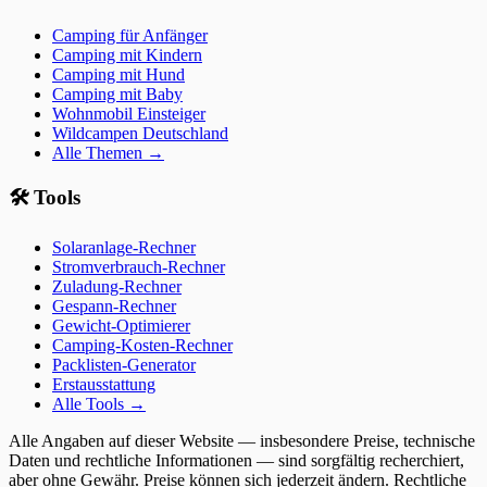
Camping für Anfänger
Camping mit Kindern
Camping mit Hund
Camping mit Baby
Wohnmobil Einsteiger
Wildcampen Deutschland
Alle Themen →
🛠️ Tools
Solaranlage-Rechner
Stromverbrauch-Rechner
Zuladung-Rechner
Gespann-Rechner
Gewicht-Optimierer
Camping-Kosten-Rechner
Packlisten-Generator
Erstausstattung
Alle Tools →
Alle Angaben auf dieser Website — insbesondere Preise, technische
Daten und rechtliche Informationen — sind sorgfältig recherchiert,
aber ohne Gewähr. Preise können sich jederzeit ändern. Rechtliche