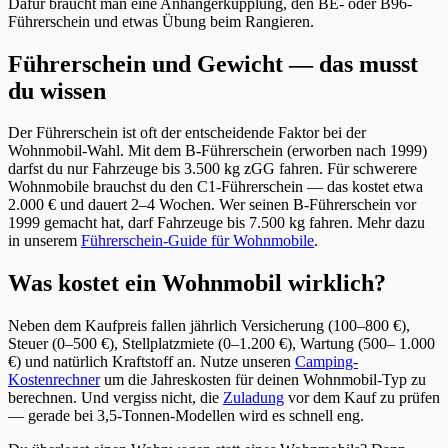
Dafür braucht man eine Anhängerkupplung, den BE- oder B96-
Führerschein und etwas Übung beim Rangieren.
Führerschein und Gewicht — das musst
du wissen
Der Führerschein ist oft der entscheidende Faktor bei der
Wohnmobil-Wahl. Mit dem B-Führerschein (erworben nach 1999)
darfst du nur Fahrzeuge bis 3.500 kg zGG fahren. Für schwerere
Wohnmobile brauchst du den C1-Führerschein — das kostet etwa
2.000 € und dauert 2–4 Wochen. Wer seinen B-Führerschein vor
1999 gemacht hat, darf Fahrzeuge bis 7.500 kg fahren. Mehr dazu
in unserem
Führerschein-Guide für Wohnmobile
.
Was kostet ein Wohnmobil wirklich?
Neben dem Kaufpreis fallen jährlich Versicherung (100–800 €),
Steuer (0–500 €), Stellplatzmiete (0–1.200 €), Wartung (500– 1.000
€) und natürlich Kraftstoff an. Nutze unseren
Camping-
Kostenrechner
um die Jahreskosten für deinen Wohnmobil-Typ zu
berechnen. Und vergiss nicht, die
Zuladung
vor dem Kauf zu prüfen
— gerade bei 3,5-Tonnen-Modellen wird es schnell eng.