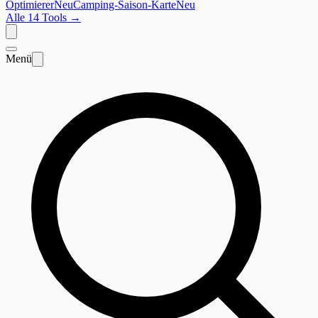
Optimierer
Neu
Camping-Saison-Karte
Neu
Alle 14 Tools
→
Menü