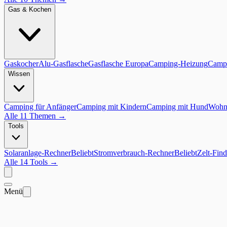
Gas & Kochen
Gaskocher
Alu-Gasflasche
Gasflasche Europa
Camping-Heizung
Campi
Wissen
Camping für Anfänger
Camping mit Kindern
Camping mit Hund
Wohnm
Alle 11 Themen
→
Tools
Solaranlage-Rechner
Beliebt
Stromverbrauch-Rechner
Beliebt
Zelt-Find
Alle 14 Tools
→
Menü