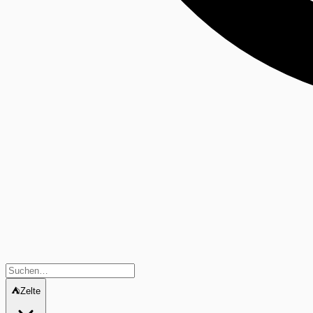
⛺
Zelte