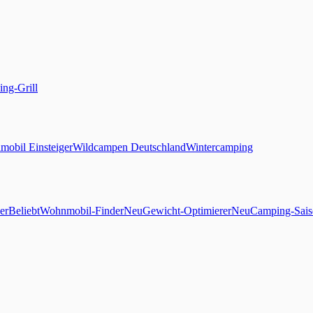
ng-Grill
obil Einsteiger
Wildcampen Deutschland
Wintercamping
er
Beliebt
Wohnmobil-Finder
Neu
Gewicht-Optimierer
Neu
Camping-Sais