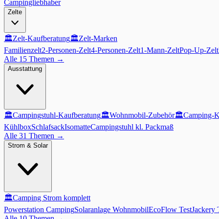
Campingliebhaber
Zelte
🏛️
Zelt-Kaufberatung
🏛️
Zelt-Marken
Familienzelt
2-Personen-Zelt
4-Personen-Zelt
1-Mann-Zelt
Pop-Up-Zelt
Alle 15 Themen
→
Ausstattung
🏛️
Campingstuhl-Kaufberatung
🏛️
Wohnmobil-Zubehör
🏛️
Camping-K
Kühlbox
Schlafsack
Isomatte
Campingstuhl kl. Packmaß
Alle 31 Themen
→
Strom & Solar
🏛️
Camping Strom komplett
Powerstation Camping
Solaranlage Wohnmobil
EcoFlow Test
Jackery 
Alle 10 Themen
→