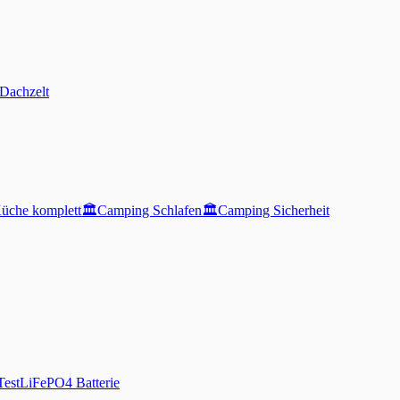
Dachzelt
üche komplett
🏛️
Camping Schlafen
🏛️
Camping Sicherheit
Test
LiFePO4 Batterie