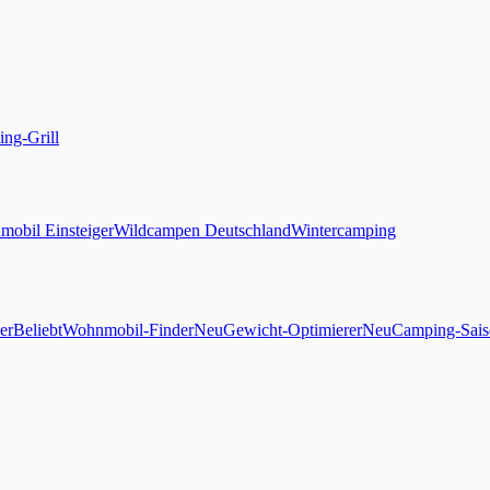
ng-Grill
obil Einsteiger
Wildcampen Deutschland
Wintercamping
er
Beliebt
Wohnmobil-Finder
Neu
Gewicht-Optimierer
Neu
Camping-Sais