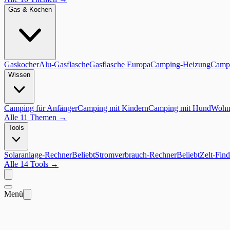
Gas & Kochen
Gaskocher
Alu-Gasflasche
Gasflasche Europa
Camping-Heizung
Campi
Wissen
Camping für Anfänger
Camping mit Kindern
Camping mit Hund
Wohnm
Alle 11 Themen
→
Tools
Solaranlage-Rechner
Beliebt
Stromverbrauch-Rechner
Beliebt
Zelt-Find
Alle 14 Tools
→
Menü