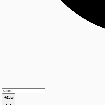
⛺
Zelte