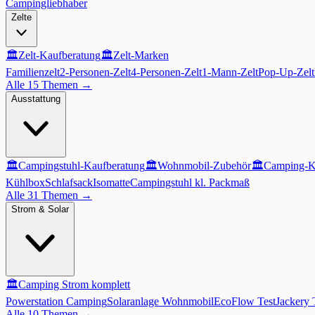
Campingliebhaber
Zelte
🏛️
Zelt-Kaufberatung
🏛️
Zelt-Marken
Familienzelt
2-Personen-Zelt
4-Personen-Zelt
1-Mann-Zelt
Pop-Up-Zelt
Alle 15 Themen
→
Ausstattung
🏛️
Campingstuhl-Kaufberatung
🏛️
Wohnmobil-Zubehör
🏛️
Camping-K
Kühlbox
Schlafsack
Isomatte
Campingstuhl kl. Packmaß
Alle 31 Themen
→
Strom & Solar
🏛️
Camping Strom komplett
Powerstation Camping
Solaranlage Wohnmobil
EcoFlow Test
Jackery 
Alle 10 Themen
→