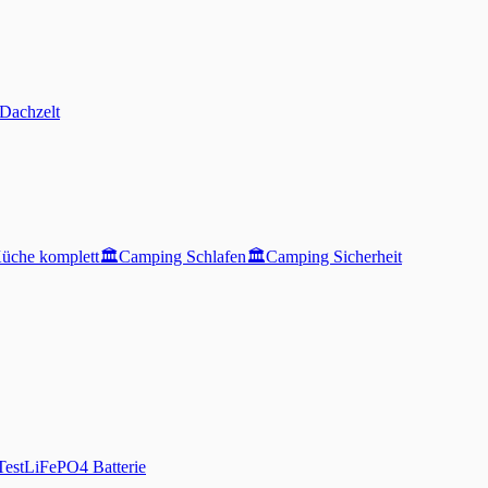
Dachzelt
üche komplett
🏛️
Camping Schlafen
🏛️
Camping Sicherheit
Test
LiFePO4 Batterie