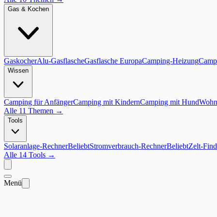
Gas & Kochen
Gaskocher
Alu-Gasflasche
Gasflasche Europa
Camping-Heizung
Campi
Wissen
Camping für Anfänger
Camping mit Kindern
Camping mit Hund
Wohnm
Alle 11 Themen
→
Tools
Solaranlage-Rechner
Beliebt
Stromverbrauch-Rechner
Beliebt
Zelt-Find
Alle 14 Tools
→
Menü