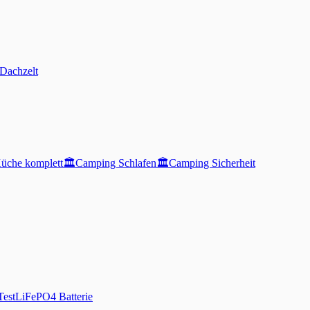
Dachzelt
üche komplett
🏛️
Camping Schlafen
🏛️
Camping Sicherheit
Test
LiFePO4 Batterie