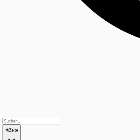
⛺
Zelte