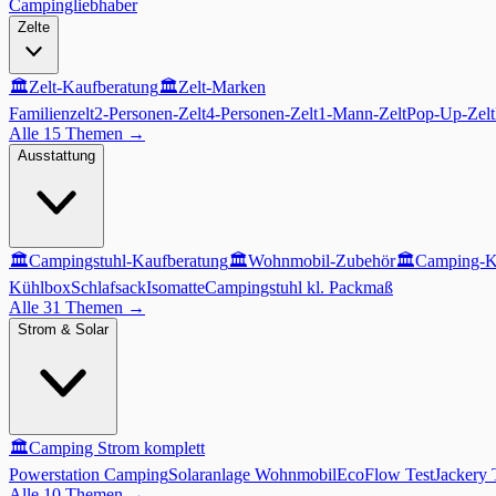
Campingliebhaber
Zelte
🏛️
Zelt-Kaufberatung
🏛️
Zelt-Marken
Familienzelt
2-Personen-Zelt
4-Personen-Zelt
1-Mann-Zelt
Pop-Up-Zelt
Alle 15 Themen
→
Ausstattung
🏛️
Campingstuhl-Kaufberatung
🏛️
Wohnmobil-Zubehör
🏛️
Camping-K
Kühlbox
Schlafsack
Isomatte
Campingstuhl kl. Packmaß
Alle 31 Themen
→
Strom & Solar
🏛️
Camping Strom komplett
Powerstation Camping
Solaranlage Wohnmobil
EcoFlow Test
Jackery 
Alle 10 Themen
→