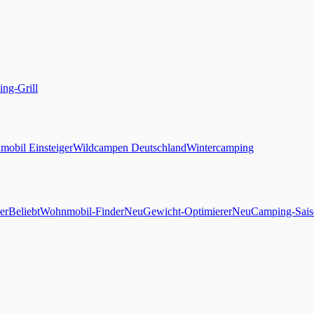
ng-Grill
obil Einsteiger
Wildcampen Deutschland
Wintercamping
er
Beliebt
Wohnmobil-Finder
Neu
Gewicht-Optimierer
Neu
Camping-Sais