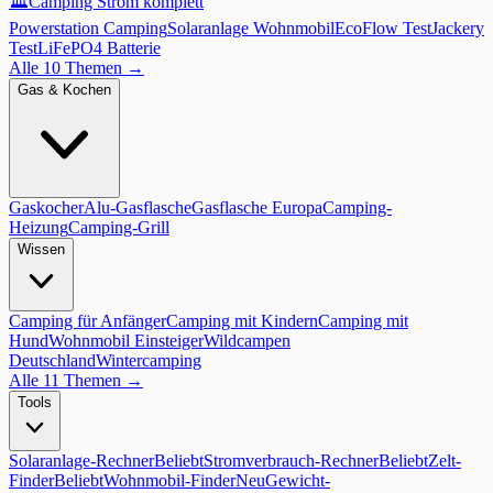
🏛️
Camping Strom komplett
Powerstation Camping
Solaranlage Wohnmobil
EcoFlow Test
Jackery
Test
LiFePO4 Batterie
Alle 10 Themen
→
Gas & Kochen
Gaskocher
Alu-Gasflasche
Gasflasche Europa
Camping-
Heizung
Camping-Grill
Wissen
Camping für Anfänger
Camping mit Kindern
Camping mit
Hund
Wohnmobil Einsteiger
Wildcampen
Deutschland
Wintercamping
Alle 11 Themen
→
Tools
Solaranlage-Rechner
Beliebt
Stromverbrauch-Rechner
Beliebt
Zelt-
Finder
Beliebt
Wohnmobil-Finder
Neu
Gewicht-