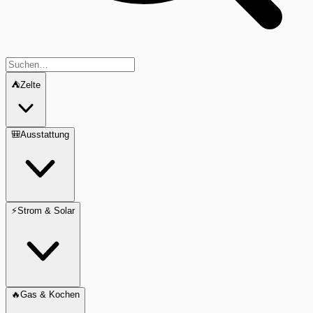
⛺
Zelte
🎒
Ausstattung
⚡
Strom & Solar
🔥
Gas & Kochen