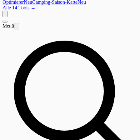
Optimierer
Neu
Camping-Saison-Karte
Neu
Alle 14 Tools
→
Menü