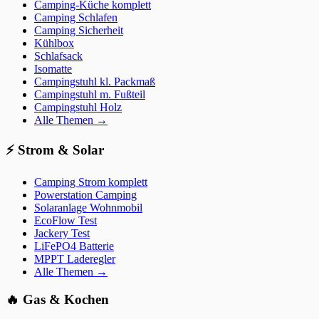
Camping-Küche komplett
Camping Schlafen
Camping Sicherheit
Kühlbox
Schlafsack
Isomatte
Campingstuhl kl. Packmaß
Campingstuhl m. Fußteil
Campingstuhl Holz
Alle Themen →
⚡
Strom & Solar
Camping Strom komplett
Powerstation Camping
Solaranlage Wohnmobil
EcoFlow Test
Jackery Test
LiFePO4 Batterie
MPPT Laderegler
Alle Themen →
🔥
Gas & Kochen