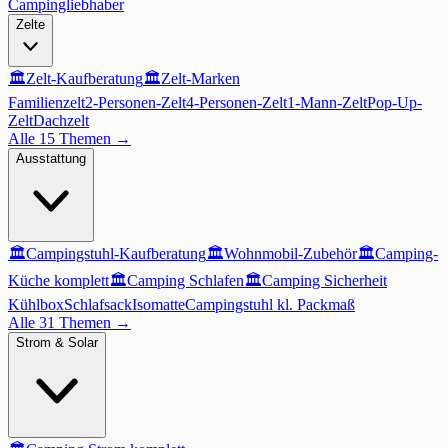
Campingliebhaber
Zelte
🏛️
Zelt-Kaufberatung
🏛️
Zelt-Marken
Familienzelt
2-Personen-Zelt
4-Personen-Zelt
1-Mann-Zelt
Pop-Up-
Zelt
Dachzelt
Alle 15 Themen
→
Ausstattung
🏛️
Campingstuhl-Kaufberatung
🏛️
Wohnmobil-Zubehör
🏛️
Camping-
Küche komplett
🏛️
Camping Schlafen
🏛️
Camping Sicherheit
Kühlbox
Schlafsack
Isomatte
Campingstuhl kl. Packmaß
Alle 31 Themen
→
Strom & Solar