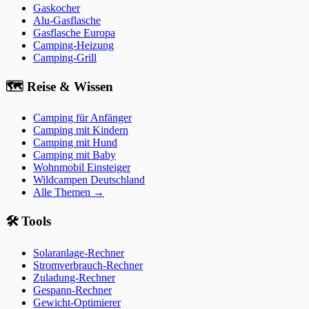
Gaskocher
Alu-Gasflasche
Gasflasche Europa
Camping-Heizung
Camping-Grill
🗺️
Reise & Wissen
Camping für Anfänger
Camping mit Kindern
Camping mit Hund
Camping mit Baby
Wohnmobil Einsteiger
Wildcampen Deutschland
Alle Themen →
🛠️ Tools
Solaranlage-Rechner
Stromverbrauch-Rechner
Zuladung-Rechner
Gespann-Rechner
Gewicht-Optimierer