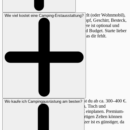
Die absolute Grundausstattung besteht aus: Zelt (oder Wohnmobil),
Wie viel kostet eine Camping-Erstausstattung?
Schlafsack, Isomatte, Campingkocher, Kochtopf, Geschirr, Besteck,
Taschenlampe und Erste-Hilfe-Set. Alles andere ist optional und
richtet sich nach deinem Komfortanspruch und Budget. Starte lieber
mit wenig und kaufe nach, wenn du merkst was dir fehlt.
Eine Basis-Ausstattung zum Zelten bekommst du ab ca. 300–400 €.
Wo kaufe ich Campingausrüstung am besten?
Für ein komfortables Setup mit guten Stühlen, Tisch und
ordentlichem Kocher solltest du 700–1.000 € einplanen. Premium-
Ausstattungen mit Powerstation und hochwertigen Zelten können
1.500–2.500 € kosten. Für Wohnmobil-Besitzer ist es günstiger, da
Zelt und Bett wegfallen.