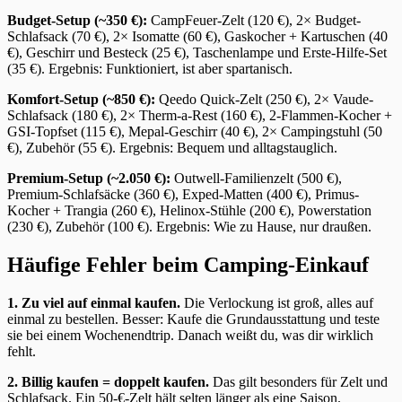
Budget-Setup (~350 €):
CampFeuer-Zelt (120 €), 2× Budget-
Schlafsack (70 €), 2× Isomatte (60 €), Gaskocher + Kartuschen (40
€), Geschirr und Besteck (25 €), Taschenlampe und Erste-Hilfe-Set
(35 €). Ergebnis: Funktioniert, ist aber spartanisch.
Komfort-Setup (~850 €):
Qeedo Quick-Zelt (250 €), 2× Vaude-
Schlafsack (180 €), 2× Therm-a-Rest (160 €), 2-Flammen-Kocher +
GSI-Topfset (115 €), Mepal-Geschirr (40 €), 2× Campingstuhl (50
€), Zubehör (55 €). Ergebnis: Bequem und alltagstauglich.
Premium-Setup (~2.050 €):
Outwell-Familienzelt (500 €),
Premium-Schlafsäcke (360 €), Exped-Matten (400 €), Primus-
Kocher + Trangia (260 €), Helinox-Stühle (200 €), Powerstation
(230 €), Zubehör (100 €). Ergebnis: Wie zu Hause, nur draußen.
Häufige Fehler beim Camping-Einkauf
1. Zu viel auf einmal kaufen.
Die Verlockung ist groß, alles auf
einmal zu bestellen. Besser: Kaufe die Grundausstattung und teste
sie bei einem Wochenendtrip. Danach weißt du, was dir wirklich
fehlt.
2. Billig kaufen = doppelt kaufen.
Das gilt besonders für Zelt und
Schlafsack. Ein 50-€-Zelt hält selten länger als eine Saison.