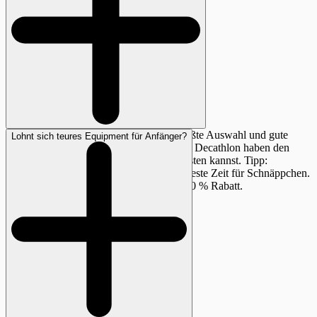
Online-Shops wie Amazon bieten die größte Auswahl und gute
Lohnt sich teures Equipment für Anfänger?
Preise. Fachhändler wie Globetrotter oder Decathlon haben den
Vorteil, dass du Produkte anfassen und testen kannst. Tipp:
Saisonende (September/Oktober) ist die beste Zeit für Schnäppchen.
Viele Premium-Marken haben dann 30–50 % Rabatt.