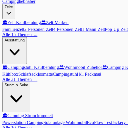
Campingliebhaber
Zelte
🏛️
Zelt-Kaufberatung
🏛️
Zelt-Marken
Familienzelt
2-Personen-Zelt
4-Personen-Zelt
1-Mann-Zelt
Pop-Up-Zelt
Alle 15 Themen
→
Ausstattung
🏛️
Campingstuhl-Kaufberatung
🏛️
Wohnmobil-Zubehör
🏛️
Camping-K
Kühlbox
Schlafsack
Isomatte
Campingstuhl kl. Packmaß
Alle 31 Themen
→
Strom & Solar
🏛️
Camping Strom komplett
Powerstation Camping
Solaranlage Wohnmobil
EcoFlow Test
Jackery 
Alle 10 Themen
→