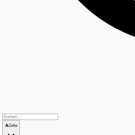
⛺
Zelte