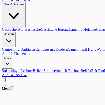
Gas & Kochen
Gaskocher
Alu-Gasflasche
Gasflasche Europa
Camping-Heizung
Campi
Wissen
Camping für Anfänger
Camping mit Kindern
Camping mit Hund
Wohnm
Alle 11 Themen
→
Tools
Solaranlage-Rechner
Beliebt
Stromverbrauch-Rechner
Beliebt
Zelt-Find
Alle 14 Tools
→
Menü