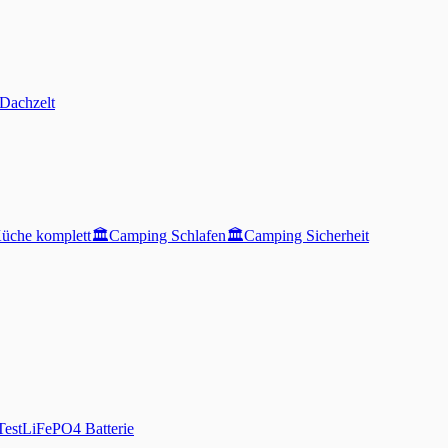
Dachzelt
üche komplett
🏛️
Camping Schlafen
🏛️
Camping Sicherheit
Test
LiFePO4 Batterie