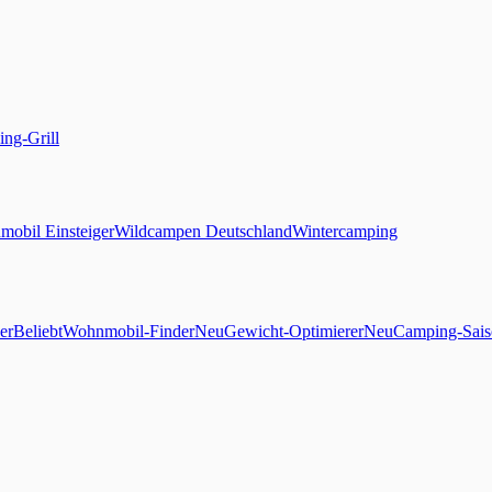
ng-Grill
obil Einsteiger
Wildcampen Deutschland
Wintercamping
er
Beliebt
Wohnmobil-Finder
Neu
Gewicht-Optimierer
Neu
Camping-Sais