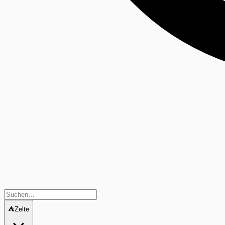
⛺
Zelte