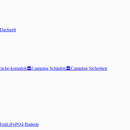
Dachzelt
üche komplett
🏛️
Camping Schlafen
🏛️
Camping Sicherheit
Test
LiFePO4 Batterie