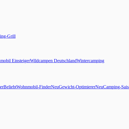
ng-Grill
obil Einsteiger
Wildcampen Deutschland
Wintercamping
er
Beliebt
Wohnmobil-Finder
Neu
Gewicht-Optimierer
Neu
Camping-Sais