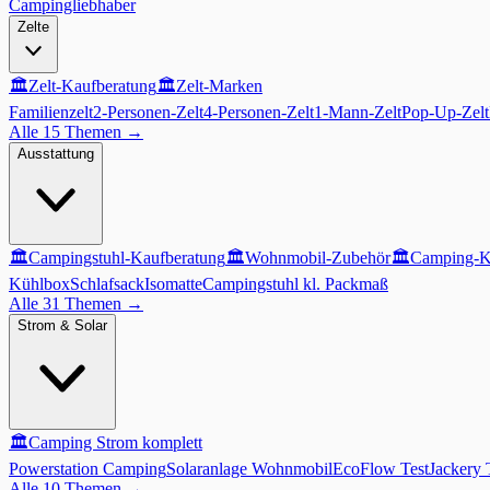
Campingliebhaber
Zelte
🏛️
Zelt-Kaufberatung
🏛️
Zelt-Marken
Familienzelt
2-Personen-Zelt
4-Personen-Zelt
1-Mann-Zelt
Pop-Up-Zelt
Alle 15 Themen
→
Ausstattung
🏛️
Campingstuhl-Kaufberatung
🏛️
Wohnmobil-Zubehör
🏛️
Camping-K
Kühlbox
Schlafsack
Isomatte
Campingstuhl kl. Packmaß
Alle 31 Themen
→
Strom & Solar
🏛️
Camping Strom komplett
Powerstation Camping
Solaranlage Wohnmobil
EcoFlow Test
Jackery 
Alle 10 Themen
→