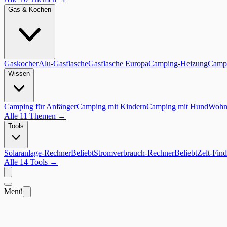
Gas & Kochen
Gaskocher
Alu-Gasflasche
Gasflasche Europa
Camping-Heizung
Campi
Wissen
Camping für Anfänger
Camping mit Kindern
Camping mit Hund
Wohnm
Alle 11 Themen
→
Tools
Solaranlage-Rechner
Beliebt
Stromverbrauch-Rechner
Beliebt
Zelt-Find
Alle 14 Tools
→
Menü